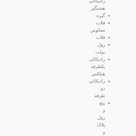
رادیکالی
هشتگیر
گیره
قلاب
معکوس
قلاب
رول
بولت
رادیکالی
یکطرفه
هبلکس
رادیکالی
دو
طرفه
پیچ
و
رول
پلاک
و