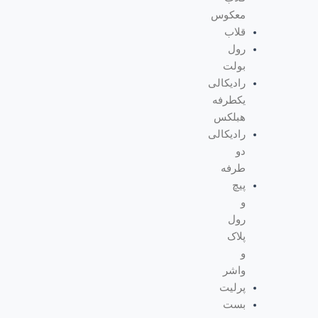
معکوس
قلاب
رول
بولت
رادیکالی
یکطرفه
هبلکس
رادیکالی
دو
طرفه
پیچ
و
رول
پلاک
و
واشر
پرلیت
بست