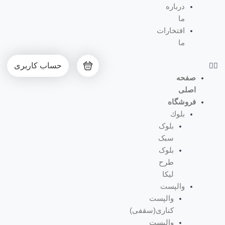
درباره
ما
افتخارات
ما
حساب کاربری
صفحه
اصلی
فروشگاه
بلوك
بلوک
سبک
بلوک
طرح
لیکا
والپست
والپست
کناری(سقفی)
والپست