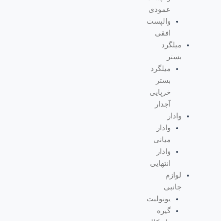
عمودی
والپست
افقی
میلگرد
بستر
میلگرد
بستر
خرپایی
آجدار
وادار
وادار
میانی
وادار
انتهایی
لوازم
جانبی
یونولیت
گیره