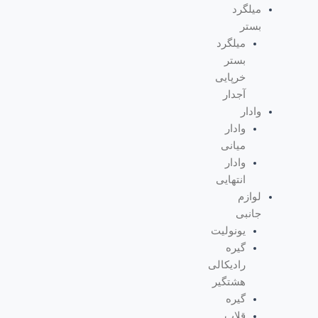
میلگرد
بستر
میلگرد
بستر
خرپایی
آجدار
وادار
وادار
میانی
وادار
انتهایی
لوازم
جانبی
یونولیت
گیره
رادیکالی
هشتگیر
گیره
قلاب