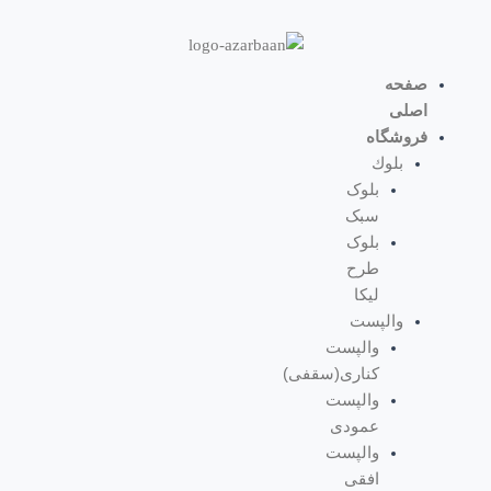
رش
ه
حتوا
صفحه
اصلی
فروشگاه
بلوك
بلوک
سبک
بلوک
طرح
لیکا
والپست
والپست
کناری(سقفی)
والپست
عمودی
والپست
افقی