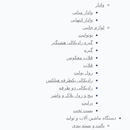
وادار
وادار میانی
وادار انتهایی
لوازم جانبی
یونولیت
گیره رادیکالی هشتگیر
گیره
قلاب معکوس
قلاب
رول بولت
رادیکالی یکطرفه هبلکس
رادیکالی دو طرفه
پیچ و رول پلاک و واشر
پرلیت
بست تخت
دستگاه ماشین آلات و تولید
پالت و بسته بندی