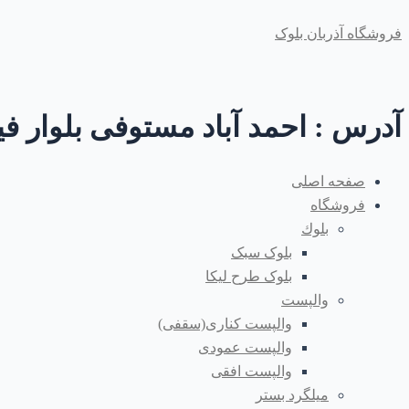
پرش
Main
Main
نام*
اینجا
ایمیل*
فروشگاه آذربان بلوک
به
Menu
Menu
بنویسید...
محتوا
آدرس : احمد آباد مستوفی بلوار فیل
صفحه اصلی
فروشگاه
بلوك
بلوک سبک
بلوک طرح لیکا
والپست
والپست کناری(سقفی)
والپست عمودی
والپست افقی
میلگرد بستر