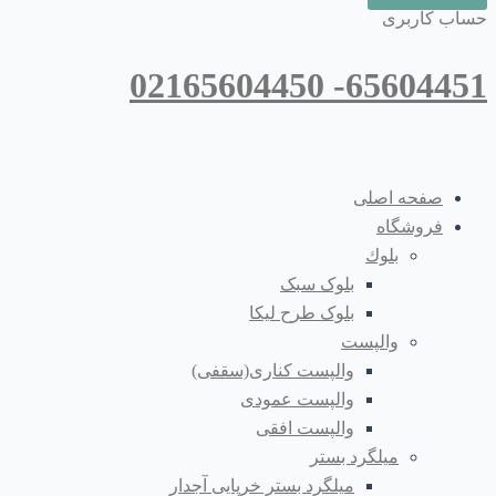
حساب کاربری
65604451- 02165604450
صفحه اصلی
فروشگاه
بلوك
بلوک سبک
بلوک طرح لیکا
والپست
والپست کناری(سقفی)
والپست عمودی
والپست افقی
میلگرد بستر
میلگرد بستر خرپایی آجدار