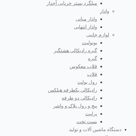
میلگرد بستر خرپایی آجدار
وادار
وادار میانی
وادار انتهایی
لوازم جانبی
یونولیت
گیره رادیکالی هشتگیر
گیره
قلاب معکوس
قلاب
رول بولت
رادیکالی یکطرفه هبلکس
رادیکالی دو طرفه
پیچ و رول پلاک و واشر
پرلیت
بست تخت
دستگاه ماشین آلات و تولید