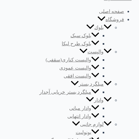
صفحه اصلی
فروشگاه
بلوك
بلوک سبک
بلوک طرح لیکا
والپست
والپست کناری(سقفی)
والپست عمودی
والپست افقی
میلگرد بستر
میلگرد بستر خرپایی آجدار
وادار
وادار میانی
وادار انتهایی
لوازم جانبی
یونولیت