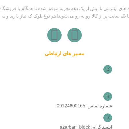
 های اینترنتی با بیش از یک دهه تجربه موفق شده تا همگام با فروشگاه‌
 یک سایت پر از کالا رو به رو می‌شوید! هر نوع بلوک که نیاز دارید و به 
W
I
h
n
مسیر های ارتباطی
a
s
t
t
آدرس : احمد آباد مستوفی بلوار فیلور قطعه
اول پلاک ۱
s
a
a
g
شماره تماس: 09124600165
p
r
اینستاگرام: azarban_block